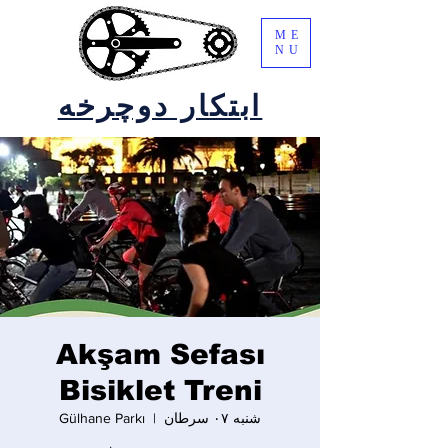
ME
NU
ابتکار دوچرخه
Akşam Sefası
Bisiklet Treni
شنبه ۰۷ سرطان
  |  
Gülhane Parkı