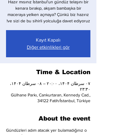
Hazır mısınız İstanbul'un gündüz telaşını bir
kenara bırakıp, akşam bambaşka bir
maceraya yelken açmaya? Çünkü biz hazırız
ve sizi de bu sihirli yolculuğa davet ediyoruz!
Kayıt Kapalı
Diğer etkinlikleri gör
Time & Location
۰۷ سرطان ۱۴۰۴، ۲۰:۰۰ – ۰۸ سرطان ۱۴۰۴،
۲۳:۳۰
Gülhane Parkı, Cankurtaran, Kennedy Cad.,
34122 Fatih/İstanbul, Türkiye
About the event
Gündüzleri adım atacak yer bulamadığınız o 