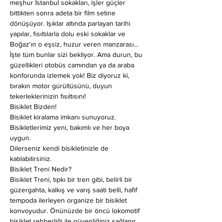
meşhur İstanbul sokakları, işler güçler 
bittikten sonra adeta bir film setine 
dönüşüyor. Işıklar altında parlayan tarihi 
yapılar, fısıltılarla dolu eski sokaklar ve 
Boğaz'ın o eşsiz, huzur veren manzarası... 
İşte tüm bunlar sizi bekliyor. Ama durun, bu 
güzellikleri otobüs camından ya da araba 
konforunda izlemek yok! Biz diyoruz ki, 
bırakın motor gürültüsünü, duyun 
tekerleklerinizin fısıltısını!
Bisiklet Bizden!
Bisiklet kiralama imkanı sunuyoruz. 
Bisikletlerimiz yeni, bakımlı ve her boya 
uygun.
Dilerseniz kendi bisikletinizle de 
katılabilirsiniz.
Bisiklet Treni Nedir?
Bisiklet Treni, tıpkı bir tren gibi, belirli bir 
güzergahta, kalkış ve varış saati belli, hafif 
tempoda ilerleyen organize bir bisiklet 
konvoyudur. Önünüzde bir öncü lokomotif 
bisiklet rehberliği ile güvenliğiniz sağlanır.