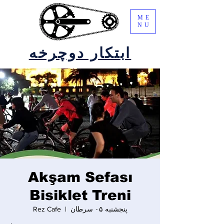
ME
NU
ابتکار دوچرخه
Akşam Sefası
Bisiklet Treni
پنجشنبه ۰۵ سرطان
  |  
Rez Cafe