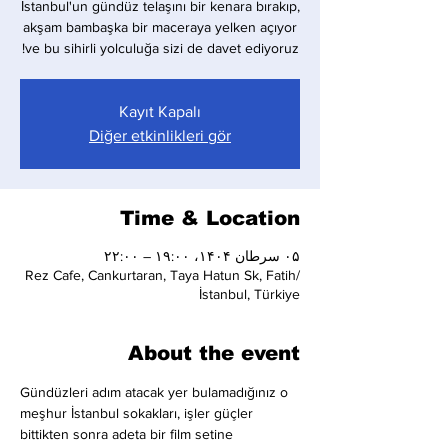
İstanbul'un gündüz telaşını bir kenara bırakıp,
akşam bambaşka bir maceraya yelken açıyor
ve bu sihirli yolculuğa sizi de davet ediyoruz!
Kayıt Kapalı
Diğer etkinlikleri gör
Time & Location
۰۵ سرطان ۱۴۰۴، ۱۹:۰۰ – ۲۲:۰۰
Rez Cafe, Cankurtaran, Taya Hatun Sk, Fatih/
İstanbul, Türkiye
About the event
Gündüzleri adım atacak yer bulamadığınız o 
meşhur İstanbul sokakları, işler güçler 
bittikten sonra adeta bir film setine 