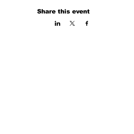
Share this event
فرم را پر کنید. ما به زودی برمی گردیم
isim, soyisim
Telefon
Bulunduğunuz il ve ilçe