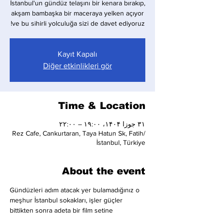
İstanbul'un gündüz telaşını bir kenara bırakıp,
akşam bambaşka bir maceraya yelken açıyor
ve bu sihirli yolculuğa sizi de davet ediyoruz!
Kayıt Kapalı
Diğer etkinlikleri gör
Time & Location
۳۱ جوزا ۱۴۰۴، ۱۹:۰۰ – ۲۲:۰۰
Rez Cafe, Cankurtaran, Taya Hatun Sk, Fatih/
İstanbul, Türkiye
About the event
Gündüzleri adım atacak yer bulamadığınız o 
meşhur İstanbul sokakları, işler güçler 
bittikten sonra adeta bir film setine 