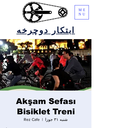
ME
NU
ابتکار دوچرخه
Akşam Sefası
Bisiklet Treni
شنبه ۳۱ جوزا
  |  
Rez Cafe