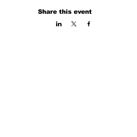
Share this event
فرم را پر کنید. ما به زودی برمی گردیم
isim, soyisim
Telefon
Bulunduğunuz il ve ilçe