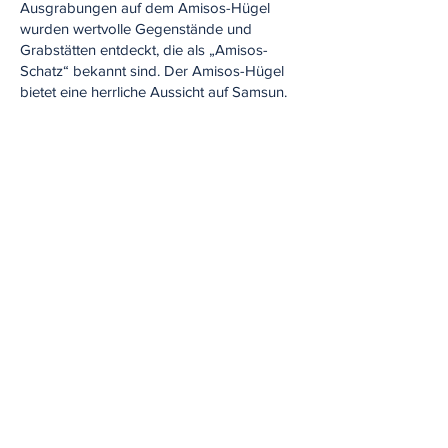
Ausgrabungen auf dem Amisos-Hügel
wurden wertvolle Gegenstände und
Grabstätten entdeckt, die als „Amisos-
Schatz“ bekannt sind. Der Amisos-Hügel
bietet eine herrliche Aussicht auf Samsun.
Dieser Hügel, der mit der Seilbahn
erreichbar ist, bietet Besuchern die
Möglichkeit, einzigartige Ausblicke auf die
Stadt und das Schwarze Meer zu
genießen. Zusätzlich gibt es auf dem Hügel
Spazierwege und Aussichtsterrassen.
Der Amisos-Hügel informiert Kinder über
die Antike und schärft das historische
Bewusstsein. Auf diese Weise lernen
Kinder etwas über vergangene
Zivilisationen und das kulturelle Erbe.
Tekkeköy-Höhlen:
Die Tekkeköy-Höhlen sind eine der
ältesten Siedlungen in der
Schwarzmeerregion. Diese Höhlen