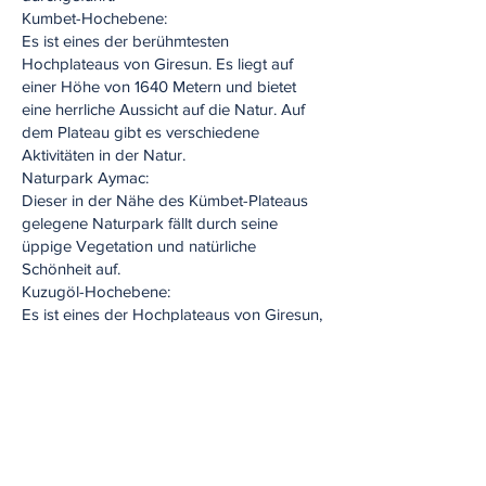
Kumbet-Hochebene:
Es ist eines der berühmtesten
Hochplateaus von Giresun. Es liegt auf
einer Höhe von 1640 Metern und bietet
eine herrliche Aussicht auf die Natur. Auf
dem Plateau gibt es verschiedene
Aktivitäten in der Natur.
Naturpark Aymac:
Dieser in der Nähe des Kümbet-Plateaus
gelegene Naturpark fällt durch seine
üppige Vegetation und natürliche
Schönheit auf.
Kuzugöl-Hochebene:
Es ist eines der Hochplateaus von Giresun,
das für seine natürliche Schönheit berühmt
ist.
Çıkrıkkapı-Wand:
Diese Region, die mit ihren historischen
und natürlichen Schönheiten auffällt, ist ein
ideales Reiseziel für Naturliebhaber.
Chakra: