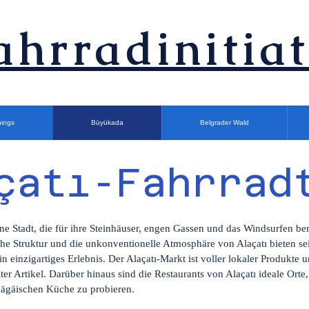
ahrradinitiat
nings
Büyükada
Belgrader Wald
çatı-Fahrrad
eine Stadt, die für ihre Steinhäuser, engen Gassen und das Windsurfen ber
che Struktur und die unkonventionelle Atmosphäre von Alaçatı bieten se
n einzigartiges Erlebnis. Der Alaçatı-Markt ist voller lokaler Produkte 
ter Artikel. Darüber hinaus sind die Restaurants von Alaçatı ideale Orte
ägäischen Küche zu probieren.