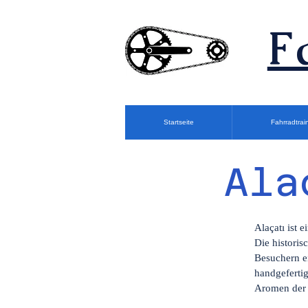
F
Startseite
Fahrradtrai
Ala
Alaçatı ist 
Die historis
Besuchern ei
handgefertig
Aromen der 