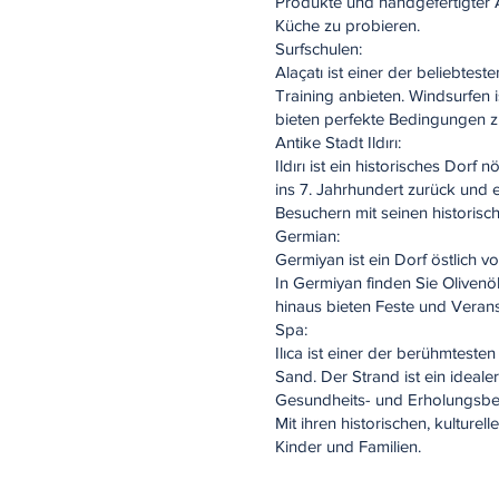
Produkte und handgefertigter A
Küche zu probieren.
Surfschulen:
Alaçatı ist einer der beliebtest
Training anbieten. Windsurfen 
bieten perfekte Bedingungen z
Antike Stadt Ildırı:
Ildırı ist ein historisches Dorf n
ins 7. Jahrhundert zurück und e
Besuchern mit seinen historisc
Germian:
Germiyan ist ein Dorf östlich 
In Germiyan finden Sie Oliven
hinaus bieten Feste und Verans
Spa:
Ilıca ist einer der berühmtest
Sand. Der Strand ist ein ideal
Gesundheits- und Erholungsbe
Mit ihren historischen, kultur
Kinder und Familien.