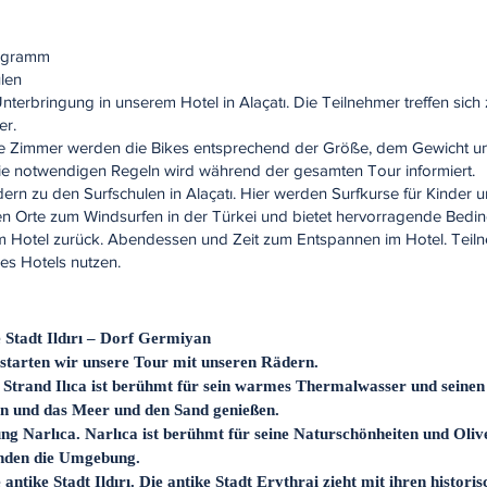
rogramm
ulen
nterbringung in unserem Hotel in Alaçatı. Die Teilnehmer treffen sic
er.
e Zimmer werden die Bikes entsprechend der Größe, dem Gewicht u
die notwendigen Regeln wird während der gesamten Tour informiert.
dern zu den Surfschulen in Alaçatı. Hier werden Surfkurse für Kinde
esten Orte zum Windsurfen in der Türkei und bietet hervorragende Bed
m Hotel zurück. Abendessen und Zeit zum Entspannen im Hotel. Tei
es Hotels nutzen.
ke Stadt Ildırı – Dorf Germiyan
starten wir unsere Tour mit unseren Rädern.
er Strand Ilıca ist berühmt für sein warmes Thermalwasser und seinen
en und das Meer und den Sand genießen.
ung Narlıca. Narlıca ist berühmt für seine Naturschönheiten und Oli
nden die Umgebung.
antike Stadt Ildırı. Die antike Stadt Erythrai zieht mit ihren histor