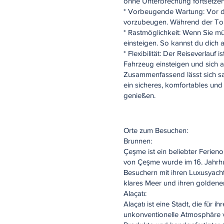
ohne Unterbrechung fortsetzen
* Vorbeugende Wartung: Vor de
vorzubeugen. Während der Tour
* Rastmöglichkeit: Wenn Sie m
einsteigen. So kannst du dich 
* Flexibilität: Der Reiseverlau
Fahrzeug einsteigen und sich 
Zusammenfassend lässt sich s
ein sicheres, komfortables u
genießen.
Orte zum Besuchen:
Brunnen:
Çeşme ist ein beliebter Ferieno
von Çeşme wurde im 16. Jahrh
Besuchern mit ihren Luxusyach
klares Meer und ihren golden
Alaçatı:
Alaçatı ist eine Stadt, die für
unkonventionelle Atmosphäre von