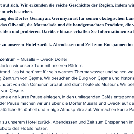
 auf sich. Wir erkunden die reiche Geschichte der Region, indem wir
empels besuchen.
htung des Dorfes Germiyan. Germiyan ist für seinen ökologischen Lan
 das Olivenöl, die Marmelade und die handgemachten Produkte, die 
achten und probieren. Darüber hinaus erhalten Sie Informationen zu
 zu unserem Hotel zurück. Abendessen und Zeit zum Entspannen im 
e Zentrum – Musalla – Ovacık Dörfer
tarten wir unsere Tour mit unseren Rädern.
r Strand Ilıca ist berühmt für sein warmes Thermalwasser und seinen w
ung Zentrum von Çeşme. Wir besuchen die Burg von Çeşme und historis
ndert von den Osmanen erbaut und dient heute als Museum. Wir bes
a von Çeşme.
me eine kurze Pause einlegen, in den umliegenden Cafés entspanne
 der Pause machen wir uns über die Dörfer Musalla und Ovacık auf d
 natürliche Schönheit und ruhige Atmosphäre auf. Wir machen kurze P
 zu unserem Hotel zurück. Abendessen und Zeit zum Entspannen im 
ebote des Hotels nutzen.