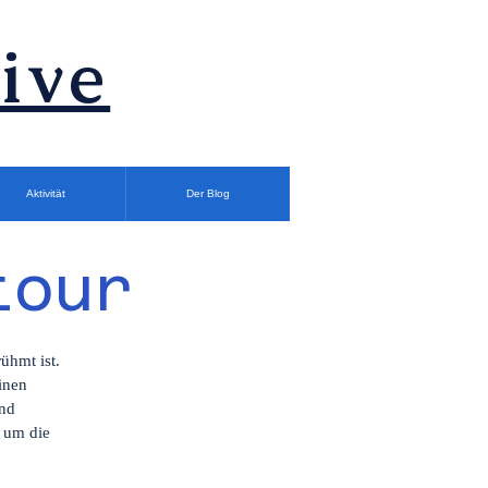
ive
Aktivität
Der Blog
tour
ühmt ist.
inen
und
, um die