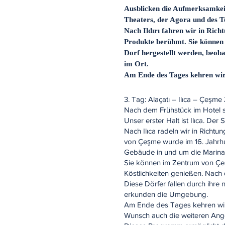
Ausblicken die Aufmerksamkeit
Theaters, der Agora und des T
Nach Ildırı fahren wir in Ric
Produkte berühmt. Sie können
Dorf hergestellt werden, beob
im Ort.
Am Ende des Tages kehren wir
​3. Tag: Alaçatı – Ilıca – Çeşm
Nach dem Frühstück im Hotel s
Unser erster Halt ist Ilıca. De
Nach Ilıca radeln wir in Richt
von Çeşme wurde im 16. Jahrhu
Gebäude in und um die Marin
Sie können im Zentrum von Çeş
Köstlichkeiten genießen. Nach
Diese Dörfer fallen durch ihre
erkunden die Umgebung.
Am Ende des Tages kehren wir
Wunsch auch die weiteren Ang