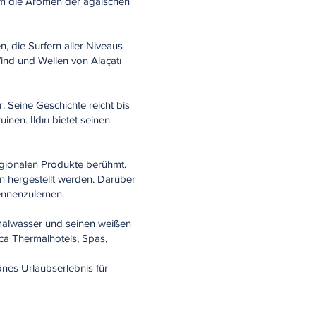
 um die Aromen der ägäischen
en, die Surfern aller Niveaus
Wind und Wellen von Alaçatı
Chr. Seine Geschichte reicht bis
nen. Ildırı bietet seinen
egionalen Produkte berühmt.
n hergestellt werden. Darüber
ennenzulernen.
ermalwasser und seinen weißen
ca Thermalhotels, Spas,
önes Urlaubserlebnis für