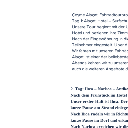
Çeşme Alaçatı Fahrradtourp
Tag 1: Alaçatı Hotel – Surfsch
Unsere Tour beginnt mit der U
Hotel und beziehen ihre Zimm
Nach der Eingewöhnung in di
Teilnehmer eingestellt. Über 
Wir fahren mit unseren Fahrrä
Alaçatı ist einer der beliebt
Abends kehren wir zu unsere
auch die weiteren Angebote d
​2. Tag: Ilıca – Narlıca – Anti
Nach dem Frühstück im Hotel 
Unser erster Halt ist Ilıca. D
kurze Pause am Strand einleg
Nach Ilıca radeln wir in Richt
kurze Pause im Dorf und erku
Nach Narlıca erreichen wir die 