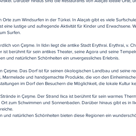
rtikel. Darüber hinaus sind die Restaurants von Alaçatı ideale Orte,
en Orte zum Windsurfen in der Türkei. In Alaçatı gibt es viele Surfschul
ist eine lustige und aufregende Aktivität für Kinder und Erwachsene. 
um Surfen.
ördlich von Çeşme. In Ildırı liegt die antike Stadt Erythrai. Erythrai, v. 
r ist berühmt für sein antikes Theater, seine Agora und seine Tempelrui
hen und natürlichen Schönheiten ein unvergessliches Erlebnis.
von Çeşme. Das Dorf ist für seinen ökologischen Landbau und seine r
öl, Marmelade und handgemachte Produkte, die von den Einheimische
taltungen im Dorf den Besuchern die Möglichkeit, die lokale Kultur k
en Strände in Çeşme. Der Strand Ilıca ist berühmt für sein warmes Th
er Ort zum Schwimmen und Sonnenbaden. Darüber hinaus gibt es in Ilı
reiche.
ellen und natürlichen Schönheiten bieten diese Regionen ein wundersch