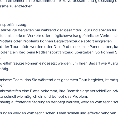
 Teilnehmern, ihre Radfahrtechnik zu verbessern und gleichzeitig di
Çeşme zu entdecken.
ansportfahrzeug:
 Fahrzeuge begleiten Sie während der gesamten Tour und sorgen für I
rten mit starkem Verkehr oder möglicherweise gefährlicher Verkehrsl
 Notfalls oder Problems können Begleitfahrzeuge sofort eingreifen.
ährend der Tour müde werden oder Dein Rad eine kleine Panne haben, 
n oder Dein Rad beim Radtransportfahrzeug übergeben. So können Si
.
Begleitfahrzeuge können eingesetzt werden, um Ihren Bedarf wie Ausr
nötig.
hnische Team, das Sie während der gesamten Tour begleitet, ist radsp
en.
Fahrradreifen eine Platte bekommt, Ihre Bremsbeläge verschleißen oder
so schnell wie möglich ein und behebt das Problem.
 für häufig auftretende Störungen benötigt werden, werden vom technis
örungen werden vom technischen Team schnell und effektiv behoben.