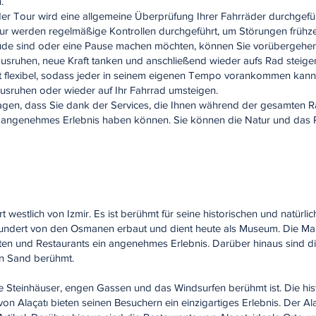
.
r Tour wird eine allgemeine Überprüfung Ihrer Fahrräder durchgef
 werden regelmäßige Kontrollen durchgeführt, um Störungen frühzei
üde sind oder eine Pause machen möchten, können Sie vorübergehen
ausruhen, neue Kraft tanken und anschließend wieder aufs Rad steige
f ist flexibel, sodass jeder in seinem eigenen Tempo vorankommen kann
ausruhen oder wieder auf Ihr Fahrrad umsteigen.
agen, dass Sie dank der Services, die Ihnen während der gesamten 
nd angenehmes Erlebnis haben können. Sie können die Natur und das
rt westlich von Izmir. Es ist berühmt für seine historischen und natürl
undert von den Osmanen erbaut und dient heute als Museum. Die Mar
ten und Restaurants ein angenehmes Erlebnis. Darüber hinaus sind di
en Sand berühmt.
 ihre Steinhäuser, engen Gassen und das Windsurfen berühmt ist. Die his
 Alaçatı bieten seinen Besuchern ein einzigartiges Erlebnis. Der Alaça