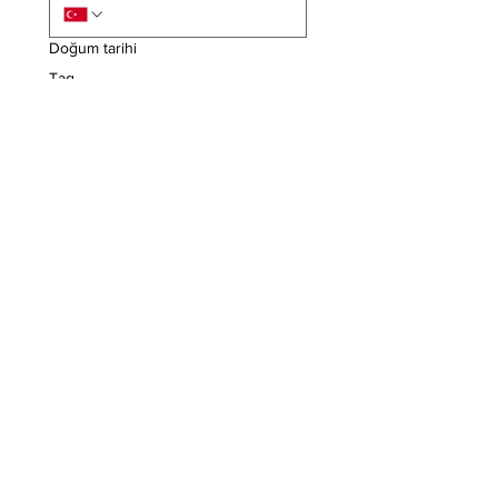
Doğum tarihi
Tag
Monat
Jahr
Adres
Meslek / Eğitim
Bisikletiniz Var mı?
Evet, Bisikletim Var