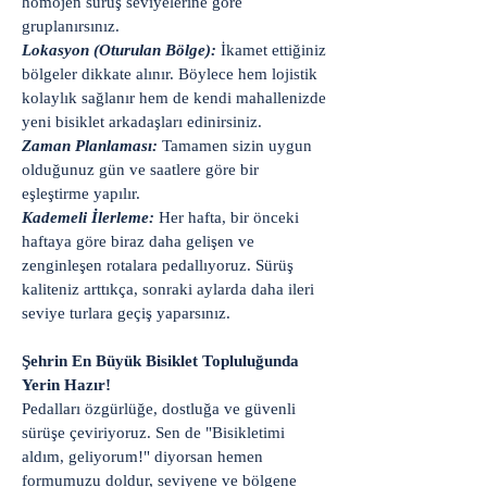
homojen sürüş seviyelerine göre
gruplanırsınız.
Lokasyon (Oturulan Bölge):
İkamet ettiğiniz
bölgeler dikkate alınır. Böylece hem lojistik
kolaylık sağlanır hem de kendi mahallenizde
yeni bisiklet arkadaşları edinirsiniz.
Zaman Planlaması:
Tamamen sizin uygun
olduğunuz gün ve saatlere göre bir
eşleştirme yapılır.
Kademeli İlerleme:
Her hafta, bir önceki
haftaya göre biraz daha gelişen ve
zenginleşen rotalara pedallıyoruz. Sürüş
kaliteniz arttıkça, sonraki aylarda daha ileri
seviye turlara geçiş yaparsınız.
Şehrin En Büyük Bisiklet Topluluğunda
Yerin Hazır!
Pedalları özgürlüğe, dostluğa ve güvenli
sürüşe çeviriyoruz. Sen de "Bisikletimi
aldım, geliyorum!" diyorsan hemen
formumuzu doldur, seviyene ve bölgene