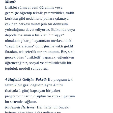
Mısın?
Bisiklet sürmeyi yeni öğrenmiş veya
geçmişte öğrenip teknik yetersizlikler, trafik
korkusu gibi nedenlerle yollara çıkmaya
çekinen herkesi muhteşem bir dönüşüm
yolculuğuna davet ediyoruz. Balkonda veya
depoda tozlanan o bisikleti bir "eşya"
olmaktan çıkarıp hayatınızın merkezindeki
"özgürlük aracına" dönüştürme vakti geldi!
Sıradan, tek seferlik turları unutun. Biz, sizi
gerçek birer "bisikletli" yapacak, eğlenirken
öğreneceğiniz, sosyal ve sürdürülebilir bir
topluluk modeli sunuyoruz.
4 Haftalık Gelişim Paketi:
Bu program tek
seferlik bir gezi değildir. Ayda 4 turu
(haftada 1 gün) kapsayan bir paket
programdır. Grup disiplini ve sürekli gelişim
bu sistemle sağlanır.
Kademeli İlerleme:
Her hafta, bir önceki
haftaya göre biraz daha gelişmiş ve