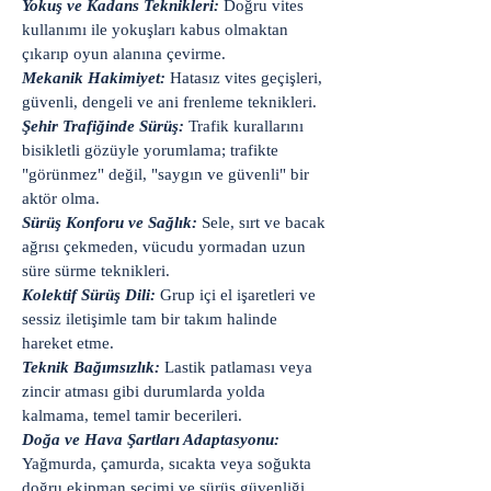
Yokuş ve Kadans Teknikleri:
Doğru vites
kullanımı ile yokuşları kabus olmaktan
çıkarıp oyun alanına çevirme.
Mekanik Hakimiyet:
Hatasız vites geçişleri,
güvenli, dengeli ve ani frenleme teknikleri.
Şehir Trafiğinde Sürüş:
Trafik kurallarını
bisikletli gözüyle yorumlama; trafikte
"görünmez" değil, "saygın ve güvenli" bir
aktör olma.
Sürüş Konforu ve Sağlık:
Sele, sırt ve bacak
ağrısı çekmeden, vücudu yormadan uzun
süre sürme teknikleri.
Kolektif Sürüş Dili:
Grup içi el işaretleri ve
sessiz iletişimle tam bir takım halinde
hareket etme.
Teknik Bağımsızlık:
Lastik patlaması veya
zincir atması gibi durumlarda yolda
kalmama, temel tamir becerileri.
Doğa ve Hava Şartları Adaptasyonu:
Yağmurda, çamurda, sıcakta veya soğukta
doğru ekipman seçimi ve sürüş güvenliği.