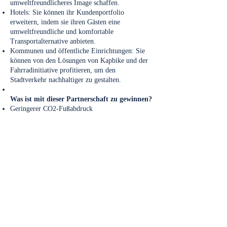
umweltfreundlicheres Image schaffen.
Hotels: Sie können ihr Kundenportfolio
erweitern, indem sie ihren Gästen eine
umweltfreundliche und komfortable
Transportalternative anbieten.
Kommunen und öffentliche Einrichtungen: Sie
können von den Lösungen von Kapbike und der
Fahrradinitiative profitieren, um den
Stadtverkehr nachhaltiger zu gestalten.
Was ist mit dieser Partnerschaft zu gewinnen?
Geringerer CO2-Fußabdruck
Gesündere und glücklichere Menschen
Eine umweltbewusste Gesellschaft
Die Lösungspartnerschaft von Kapbike und
Bicycle Initiative dient dem Aufbau einer
nachhaltigeren Welt, nicht nur heute, sondern
auch für zukünftige Generationen.