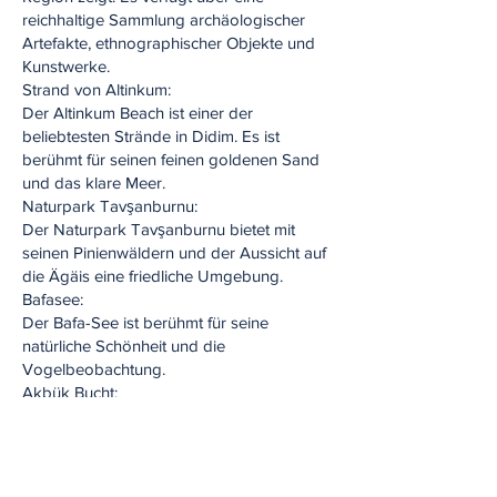
reichhaltige Sammlung archäologischer
Artefakte, ethnographischer Objekte und
Kunstwerke.
Strand von Altinkum:
Der Altinkum Beach ist einer der
beliebtesten Strände in Didim. Es ist
berühmt für seinen feinen goldenen Sand
und das klare Meer.
Naturpark Tavşanburnu:
Der Naturpark Tavşanburnu bietet mit
seinen Pinienwäldern und der Aussicht auf
die Ägäis eine friedliche Umgebung.
Bafasee:
Der Bafa-See ist berühmt für seine
natürliche Schönheit und die
Vogelbeobachtung.
Akbük Bucht:
Die Akbük-Bucht ist berühmt für ihre
natürliche Schönheit und das klare Meer.
Die Bucht bietet Besuchern mit ihrem
kleinen Kieselstrand und dem kristallklaren