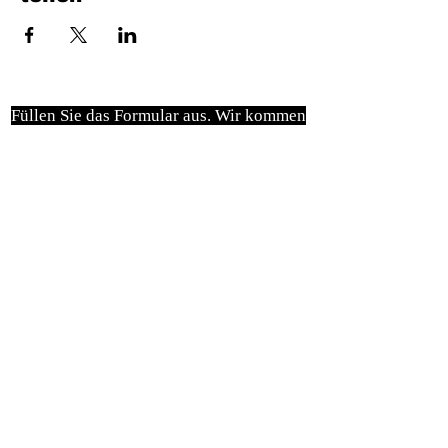
Füllen Sie das Formular aus. Wir kommen
bald wieder
isim, soyisim
Telefon
Bulunduğunuz il ve ilçe
Konu