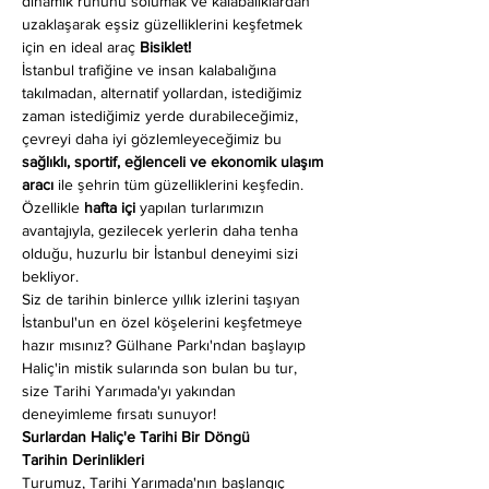
dinamik ruhunu solumak ve kalabalıklardan 
uzaklaşarak eşsiz güzelliklerini keşfetmek 
için en ideal araç 
Bisiklet!
İstanbul trafiğine ve insan kalabalığına 
takılmadan, alternatif yollardan, istediğimiz 
zaman istediğimiz yerde durabileceğimiz, 
çevreyi daha iyi gözlemleyeceğimiz bu 
sağlıklı, sportif, eğlenceli ve ekonomik ulaşım 
aracı
 ile şehrin tüm güzelliklerini keşfedin. 
Özellikle 
hafta içi
 yapılan turlarımızın 
avantajıyla, gezilecek yerlerin daha tenha 
olduğu, huzurlu bir İstanbul deneyimi sizi 
bekliyor.
Siz de tarihin binlerce yıllık izlerini taşıyan 
İstanbul'un en özel köşelerini keşfetmeye 
hazır mısınız? Gülhane Parkı'ndan başlayıp 
Haliç'in mistik sularında son bulan bu tur, 
size Tarihi Yarımada'yı yakından 
deneyimleme fırsatı sunuyor!
Surlardan Haliç'e Tarihi Bir Döngü
Tarihin Derinlikleri
Turumuz, Tarihi Yarımada'nın başlangıç 