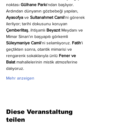
noktası 
Gülhane Parkı
'ndan başlıyor. 
Ardından dünyanın gözbebeği yapıları, 
Ayasofya
 ve 
Sultanahmet Camii
'ni görerek 
ilerliyor; tarihi dokusunu koruyan 
Çemberlitaş
, ihtişamlı 
Beyazıt
 Meydanı ve 
Mimar Sinan'ın başyapıtı görkemli 
Süleymaniye Camii
'ni selamlıyoruz. 
Fatih
'i 
geçtikten sonra, otantik mimarisi ve 
rengarenk sokaklarıyla ünlü 
Fener ve 
Balat
 mahallelerinin mistik atmosferine 
dalıyoruz.
Mehr anzeigen
Diese Veranstaltung
teilen