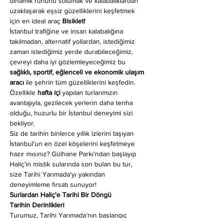
dinamik ruhunu solumak ve kalabalıklardan 
uzaklaşarak eşsiz güzelliklerini keşfetmek 
için en ideal araç 
Bisiklet!
İstanbul trafiğine ve insan kalabalığına 
takılmadan, alternatif yollardan, istediğimiz 
zaman istediğimiz yerde durabileceğimiz, 
çevreyi daha iyi gözlemleyeceğimiz bu 
sağlıklı, sportif, eğlenceli ve ekonomik ulaşım 
aracı
 ile şehrin tüm güzelliklerini keşfedin. 
Özellikle 
hafta içi
 yapılan turlarımızın 
avantajıyla, gezilecek yerlerin daha tenha 
olduğu, huzurlu bir İstanbul deneyimi sizi 
bekliyor.
Siz de tarihin binlerce yıllık izlerini taşıyan 
İstanbul'un en özel köşelerini keşfetmeye 
hazır mısınız? Gülhane Parkı'ndan başlayıp 
Haliç'in mistik sularında son bulan bu tur, 
size Tarihi Yarımada'yı yakından 
deneyimleme fırsatı sunuyor!
Surlardan Haliç'e Tarihi Bir Döngü
Tarihin Derinlikleri
Turumuz, Tarihi Yarımada'nın başlangıç 