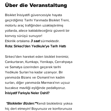
Über die Veranstaltung
Bisiklet İnisiyatifi güvencesiyle hayata 
geçirdiğimiz Tarihi Yarımada Bisiklet Treni, 
motorlu araç trafiğinden uzaklaştırılmış 
yollarda, ailece katılabileceğiniz güvenli bir 
konvoy sürüşü sunuyor!
Etkinlik ortalama 
3 saat
 sürmektedir.
Rota: Sirkeci'den Yedikule'ye Tarih Hattı
Sirkeci'den hareket eden bisiklet trenimiz; 
Cankurtaran, Kumkapı, Yenikapı, Cerrahpaşa 
ve Samatya üzerinden geçerek tarihi 
Yedikule Surları’na kadar uzanıyor. Bir 
yanımızda Bizans ve Osmanlı’nın kadim 
surları, diğer yanımızda Marmara'nın uçsuz 
bucaksız maviliği eşliğinde pedallıyoruz.
İnisiyatif Farkıyla Neler Dahil?
 *Bisikletler Bizden:**
Kendi bisikletiniz yoksa 
hiç dert etmeyin! Boyunuza ve konforunuza 