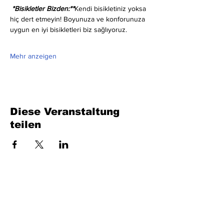
 *Bisikletler Bizden:**
Kendi bisikletiniz yoksa 
hiç dert etmeyin! Boyunuza ve konforunuza 
uygun en iyi bisikletleri biz sağlıyoruz.
Mehr anzeigen
Diese Veranstaltung
teilen
Füllen Sie das Formular aus. Wir kommen
bald wieder
isim, soyisim