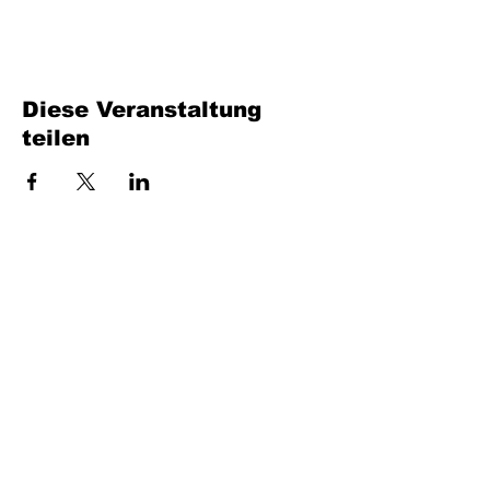
Diese Veranstaltung
teilen
Füllen Sie das Formular aus. Wir kommen
bald wieder
isim, soyisim
Telefon