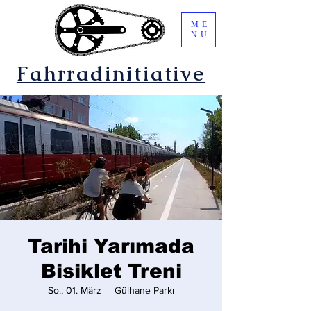
ME
NU
Fahrradinitiative
Tarihi Yarımada
Bisiklet Treni
So., 01. März
  |  
Gülhane Parkı