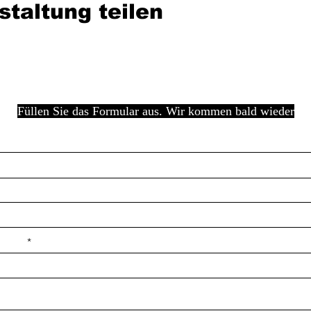
staltung teilen
Füllen Sie das Formular aus. Wir kommen bald wieder
e ilçe