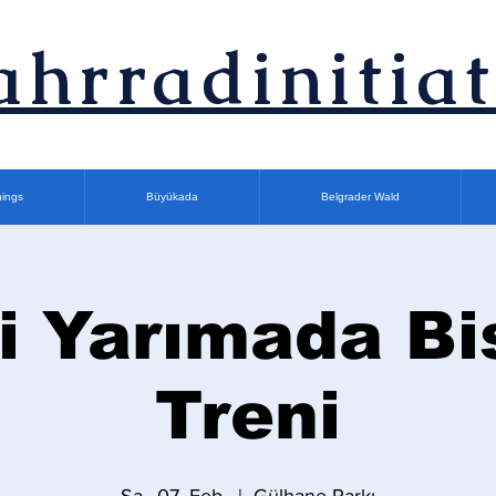
ahrradinitiat
nings
Büyükada
Belgrader Wald
i Yarımada Bi
Treni