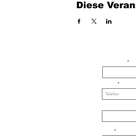
Diese Veran
isim, soyisim
Telefon
Bulunduğunuz il v
Konu