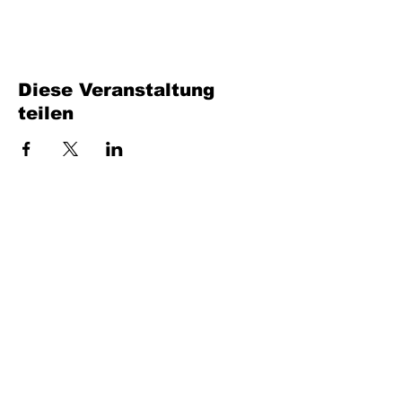
Diese Veranstaltung
teilen
Füllen Sie das Formular aus. Wir kommen
bald wieder
isim, soyisim
Telefon