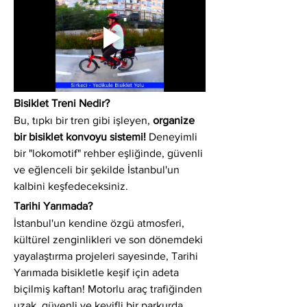
Bisiklet Treni Nedir?
Bu, tıpkı bir tren gibi işleyen, 
organize 
bir bisiklet konvoyu sistemi!
 Deneyimli 
bir "lokomotif" rehber eşliğinde, güvenli 
ve eğlenceli bir şekilde İstanbul'un 
kalbini keşfedeceksiniz.
Tarihi Yarımada?
İstanbul'un kendine özgü atmosferi, 
kültürel zenginlikleri ve son dönemdeki 
yayalaştırma projeleri sayesinde, Tarihi 
Yarımada bisikletle keşif için adeta 
biçilmiş kaftan! Motorlu araç trafiğinden 
uzak, güvenli ve keyifli bir parkurda 