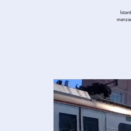
İstan
manzara