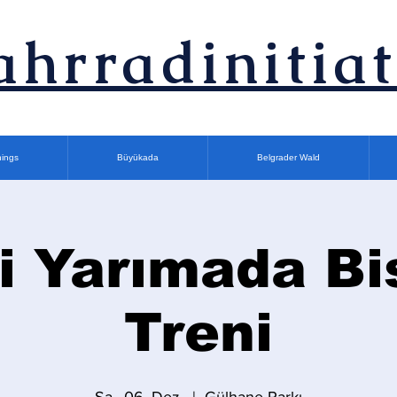
ahrradinitiat
nings
Büyükada
Belgrader Wald
i Yarımada Bi
Treni