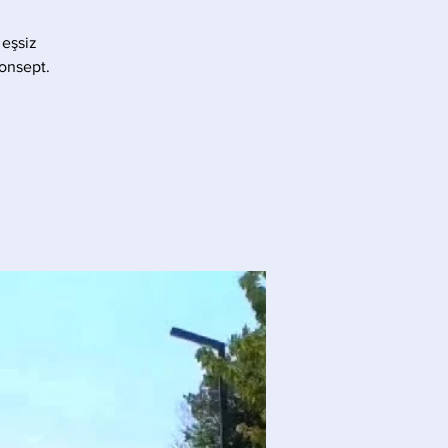
 eşsiz
konsept.