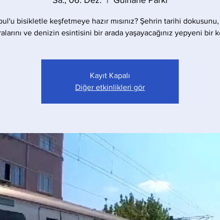
Sa., 06. Dez.
  |  
Gülhane Parkı
bul'u bisikletle keşfetmeye hazır mısınız? Şehrin tarihi dokusunu,
larını ve denizin esintisini bir arada yaşayacağınız yepyeni bir 
Kayıt Kapalı
Diğer etkinlikleri gör