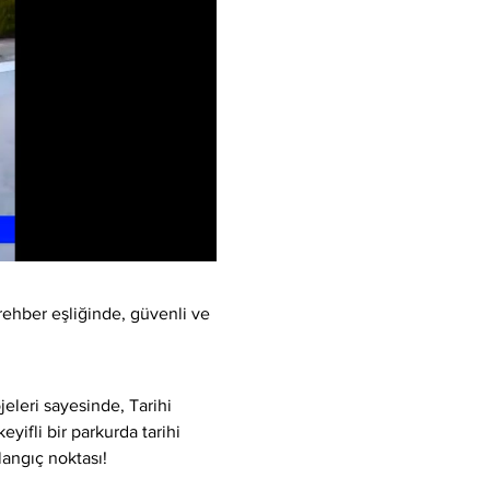
rehber eşliğinde, güvenli ve 
eleri sayesinde, Tarihi 
yifli bir parkurda tarihi 
langıç noktası!