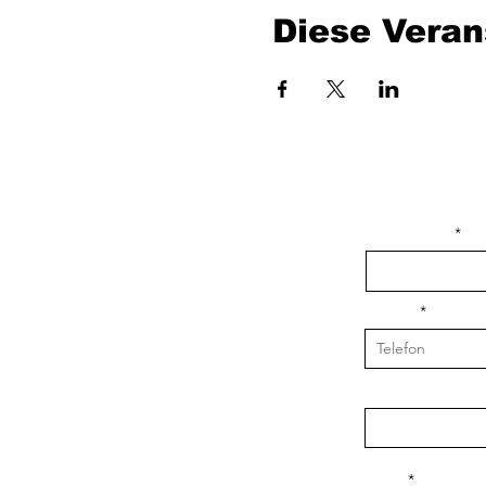
Diese Veran
isim, soyisim
Telefon
Bulunduğunuz il v
Konu