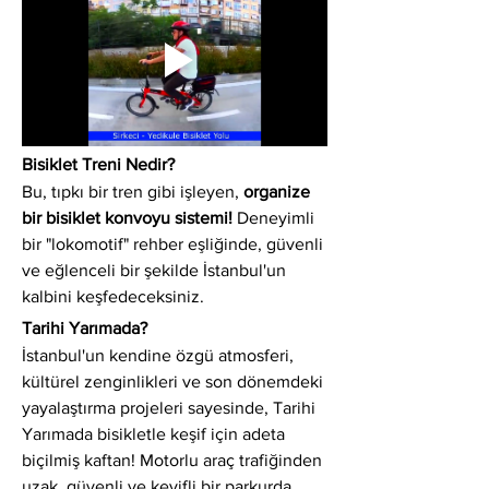
Bisiklet Treni Nedir?
Bu, tıpkı bir tren gibi işleyen, 
organize 
bir bisiklet konvoyu sistemi!
 Deneyimli 
bir "lokomotif" rehber eşliğinde, güvenli 
ve eğlenceli bir şekilde İstanbul'un 
kalbini keşfedeceksiniz.
Tarihi Yarımada?
İstanbul'un kendine özgü atmosferi, 
kültürel zenginlikleri ve son dönemdeki 
yayalaştırma projeleri sayesinde, Tarihi 
Yarımada bisikletle keşif için adeta 
biçilmiş kaftan! Motorlu araç trafiğinden 
uzak, güvenli ve keyifli bir parkurda 