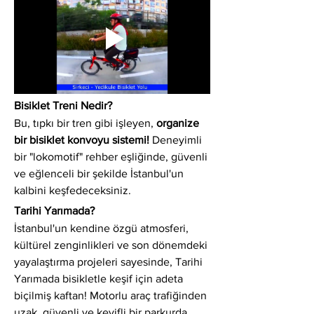
Bisiklet Treni Nedir?
Bu, tıpkı bir tren gibi işleyen, 
organize 
bir bisiklet konvoyu sistemi!
 Deneyimli 
bir "lokomotif" rehber eşliğinde, güvenli 
ve eğlenceli bir şekilde İstanbul'un 
kalbini keşfedeceksiniz.
Tarihi Yarımada?
İstanbul'un kendine özgü atmosferi, 
kültürel zenginlikleri ve son dönemdeki 
yayalaştırma projeleri sayesinde, Tarihi 
Yarımada bisikletle keşif için adeta 
biçilmiş kaftan! Motorlu araç trafiğinden 
uzak, güvenli ve keyifli bir parkurda 