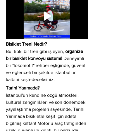
Bisiklet Treni Nedir?
Bu, tıpkı bir tren gibi işleyen, 
organize 
bir bisiklet konvoyu sistemi!
 Deneyimli 
bir "lokomotif" rehber eşliğinde, güvenli 
ve eğlenceli bir şekilde İstanbul'un 
kalbini keşfedeceksiniz.
Tarihi Yarımada?
İstanbul'un kendine özgü atmosferi, 
kültürel zenginlikleri ve son dönemdeki 
yayalaştırma projeleri sayesinde, Tarihi 
Yarımada bisikletle keşif için adeta 
biçilmiş kaftan! Motorlu araç trafiğinden 
uzak, güvenli ve keyifli bir parkurda 