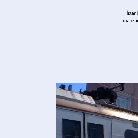
İstan
manzara