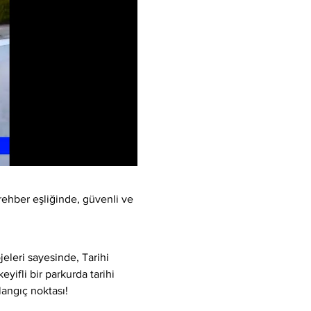
rehber eşliğinde, güvenli ve 
eleri sayesinde, Tarihi 
yifli bir parkurda tarihi 
langıç noktası!