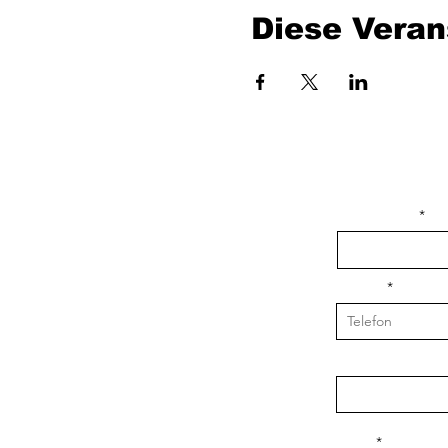
Diese Veran
isim, soyisim
Telefon
Bulunduğunuz il v
Konu