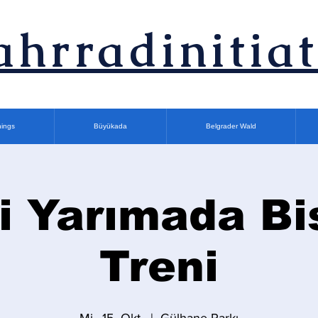
ahrradinitiat
nings
Büyükada
Belgrader Wald
i Yarımada Bi
Treni