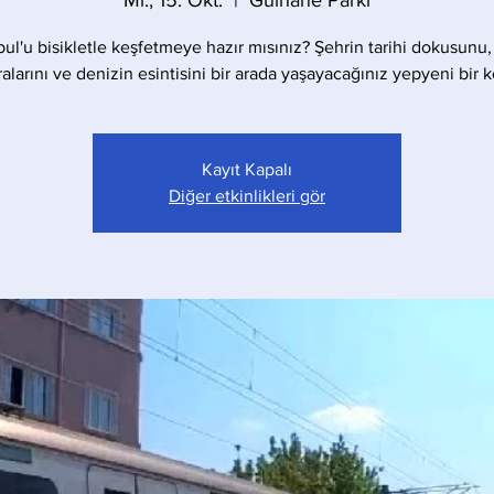
Mi., 15. Okt.
  |  
Gülhane Parkı
bul'u bisikletle keşfetmeye hazır mısınız? Şehrin tarihi dokusunu,
larını ve denizin esintisini bir arada yaşayacağınız yepyeni bir 
Kayıt Kapalı
Diğer etkinlikleri gör