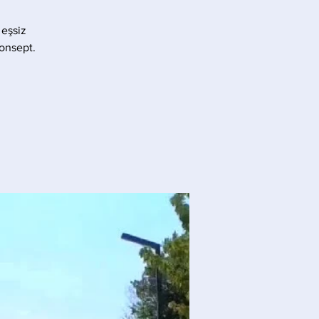
 eşsiz
konsept.