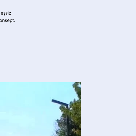
 eşsiz
konsept.