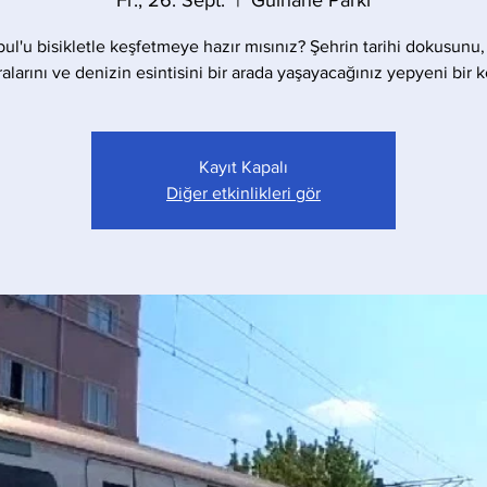
Fr., 26. Sept.
  |  
Gülhane Parkı
bul'u bisikletle keşfetmeye hazır mısınız? Şehrin tarihi dokusunu,
larını ve denizin esintisini bir arada yaşayacağınız yepyeni bir 
Kayıt Kapalı
Diğer etkinlikleri gör