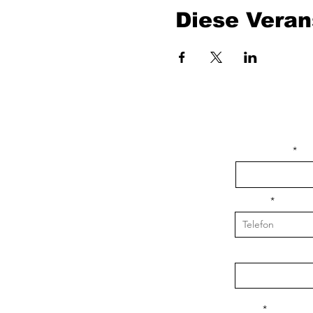
Diese Veran
isim, soyisim
Telefon
Bulunduğunuz il v
Konu