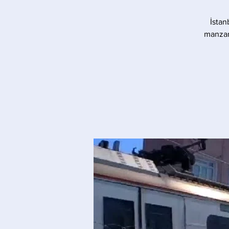
İstan
manzara