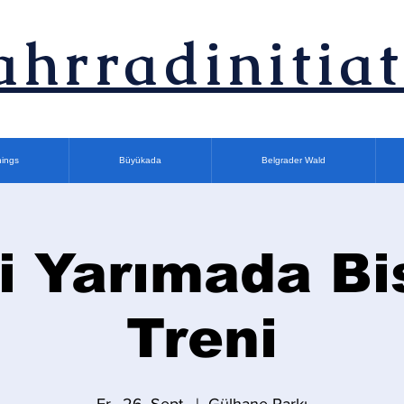
ahrradinitiat
nings
Büyükada
Belgrader Wald
i Yarımada Bi
Treni