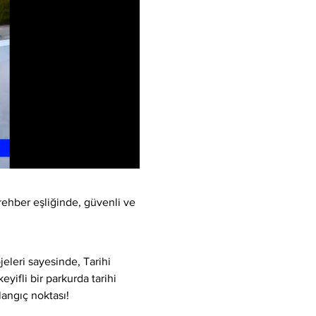
rehber eşliğinde, güvenli ve 
eleri sayesinde, Tarihi 
yifli bir parkurda tarihi 
langıç noktası!