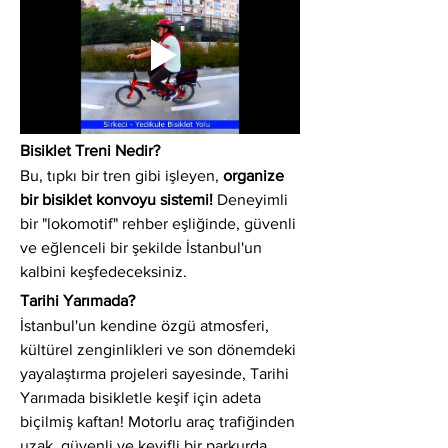
Bisiklet Treni Nedir?
Bu, tıpkı bir tren gibi işleyen, 
organize 
bir bisiklet konvoyu sistemi!
 Deneyimli 
bir "lokomotif" rehber eşliğinde, güvenli 
ve eğlenceli bir şekilde İstanbul'un 
kalbini keşfedeceksiniz.
Tarihi Yarımada?
İstanbul'un kendine özgü atmosferi, 
kültürel zenginlikleri ve son dönemdeki 
yayalaştırma projeleri sayesinde, Tarihi 
Yarımada bisikletle keşif için adeta 
biçilmiş kaftan! Motorlu araç trafiğinden 
uzak, güvenli ve keyifli bir parkurda 