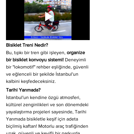
Bisiklet Treni Nedir?
Bu, tıpkı bir tren gibi işleyen, 
organize 
bir bisiklet konvoyu sistemi!
 Deneyimli 
bir "lokomotif" rehber eşliğinde, güvenli 
ve eğlenceli bir şekilde İstanbul'un 
kalbini keşfedeceksiniz.
Tarihi Yarımada?
İstanbul'un kendine özgü atmosferi, 
kültürel zenginlikleri ve son dönemdeki 
yayalaştırma projeleri sayesinde, Tarihi 
Yarımada bisikletle keşif için adeta 
biçilmiş kaftan! Motorlu araç trafiğinden 
uzak, güvenli ve keyifli bir parkurda 