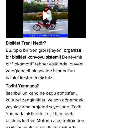
Bisiklet Treni Nedir?
Bu, tıpkı bir tren gibi işleyen, 
organize 
bir bisiklet konvoyu sistemi!
 Deneyimli 
bir "lokomotif" rehber eşliğinde, güvenli 
ve eğlenceli bir şekilde İstanbul'un 
kalbini keşfedeceksiniz.
Tarihi Yarımada?
İstanbul'un kendine özgü atmosferi, 
kültürel zenginlikleri ve son dönemdeki 
yayalaştırma projeleri sayesinde, Tarihi 
Yarımada bisikletle keşif için adeta 
biçilmiş kaftan! Motorlu araç trafiğinden 
uzak, güvenli ve keyifli bir parkurda 