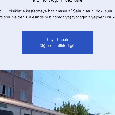
Mo., 18. Aug.
  |  
Rez Kafe
bul'u bisikletle keşfetmeye hazır mısınız? Şehrin tarihi dokusunu,
larını ve denizin esintisini bir arada yaşayacağınız yepyeni bir 
Kayıt Kapalı
Diğer etkinlikleri gör