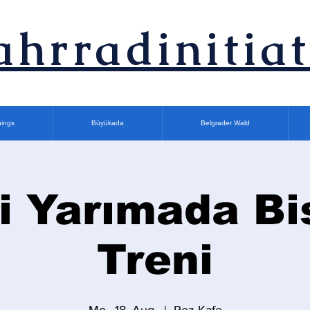
ahrradinitiat
nings
Büyükada
Belgrader Wald
i Yarımada Bi
Treni