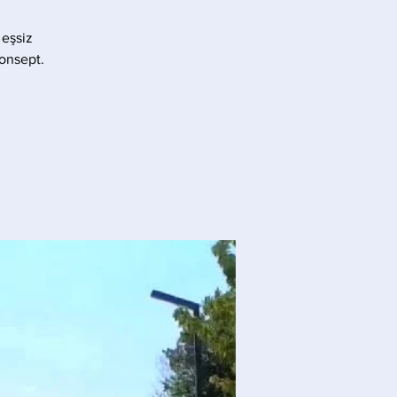
 eşsiz
konsept.