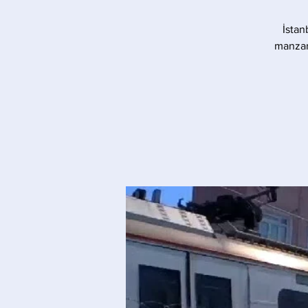
İstan
manzara