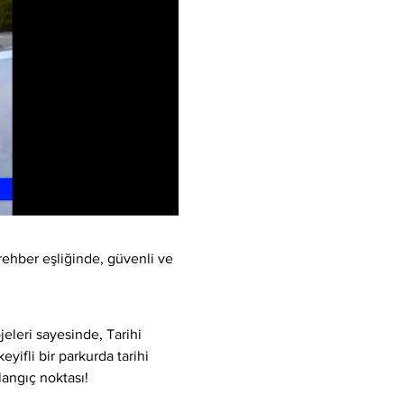
rehber eşliğinde, güvenli ve 
eleri sayesinde, Tarihi 
yifli bir parkurda tarihi 
langıç noktası!