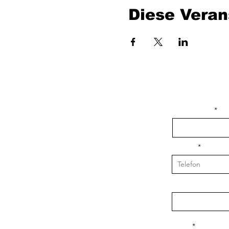
Diese Veran
isim, soyisim
Telefon
Bulunduğunuz il v
Konu