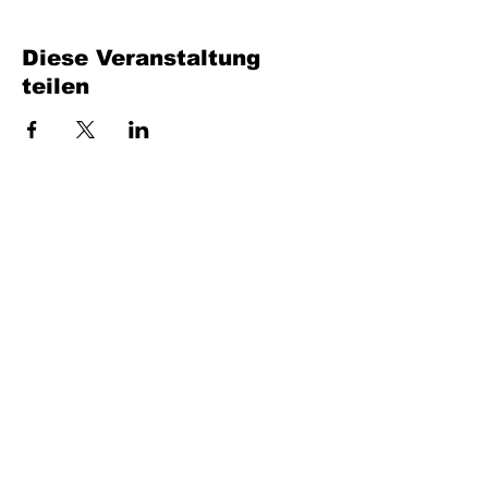
Diese Veranstaltung
teilen
Füllen Sie das Formular aus. Wir kommen
bald wieder
isim, soyisim
Telefon
Bulunduğunuz il ve ilçe