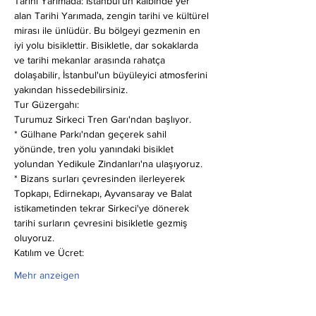
Tarihi Yarımada: İstanbul'un kalbinde yer 
alan Tarihi Yarımada, zengin tarihi ve kültürel 
mirası ile ünlüdür. Bu bölgeyi gezmenin en 
iyi yolu bisiklettir. Bisikletle, dar sokaklarda 
ve tarihi mekanlar arasında rahatça 
dolaşabilir, İstanbul'un büyüleyici atmosferini 
yakından hissedebilirsiniz.
Tur Güzergahı:
Turumuz Sirkeci Tren Garı'ndan başlıyor.
* Gülhane Parkı'ndan geçerek sahil 
yönünde, tren yolu yanındaki bisiklet 
yolundan Yedikule Zindanları'na ulaşıyoruz.
* Bizans surları çevresinden ilerleyerek 
Topkapı, Edirnekapı, Ayvansaray ve Balat 
istikametinden tekrar Sirkeci'ye dönerek 
tarihi surların çevresini bisikletle gezmiş 
oluyoruz.
Katılım ve Ücret:
Mehr anzeigen