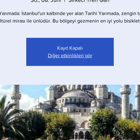
So., 08. Juni
  |  
Sirkeci Tren Garı
 Yarımada: İstanbul'un kalbinde yer alan Tarihi Yarımada, zengin ta
ltürel mirası ile ünlüdür. Bu bölgeyi gezmenin en iyi yolu bisiklett
Kayıt Kapalı
Diğer etkinlikleri gör