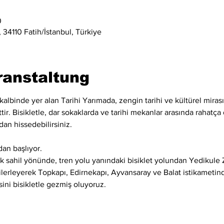
0
 34110 Fatih/İstanbul, Türkiye
ranstaltung
kalbinde yer alan Tarihi Yarımada, zengin tarihi ve kültürel mirası
ir. Bisikletle, dar sokaklarda ve tarihi mekanlar arasında rahatça d
dan hissedebilirsiniz.
an başlıyor.
 sahil yönünde, tren yolu yanındaki bisiklet yolundan Yedikule Z
 ilerleyerek Topkapı, Edirnekapı, Ayvansaray ve Balat istikametind
sini bisikletle gezmiş oluyoruz.