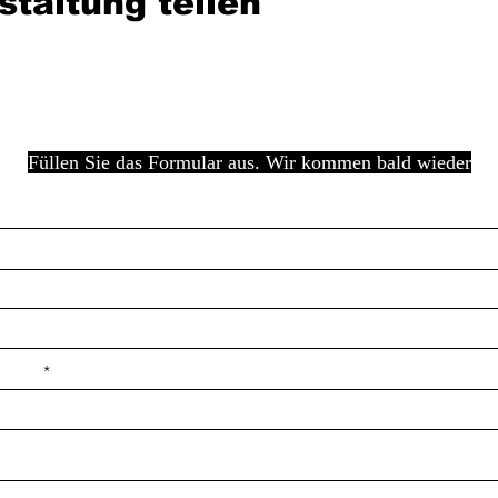
staltung teilen
Füllen Sie das Formular aus. Wir kommen bald wieder
e ilçe