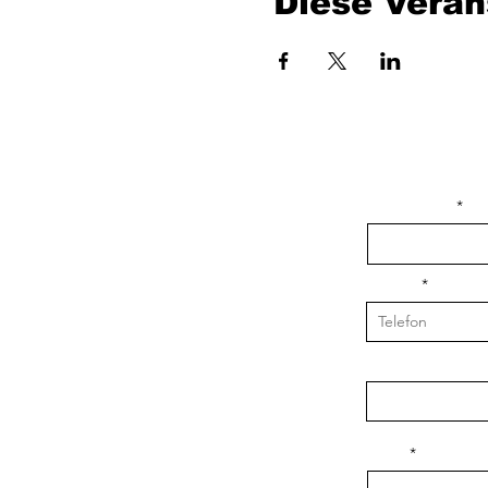
Diese Veran
isim, soyisim
Telefon
Bulunduğunuz il v
Konu