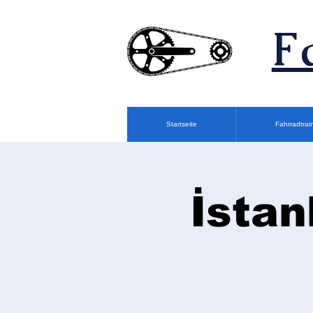
F
Startseite
Fahrradtrai
İstan