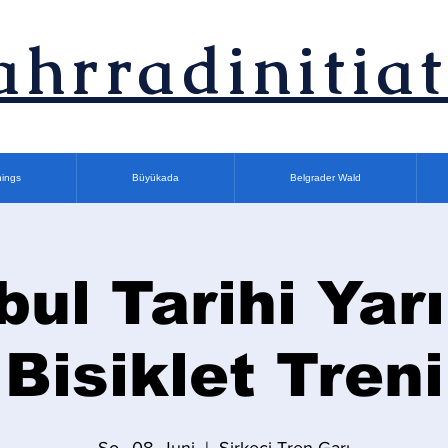
ahrradinitiat
nings
Büyükada
Belgrader Wald
bul Tarihi Ya
Bisiklet Treni