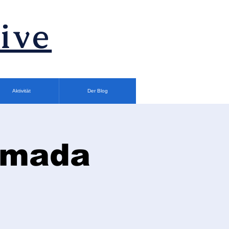
ive
Aktivität
Der Blog
rımada