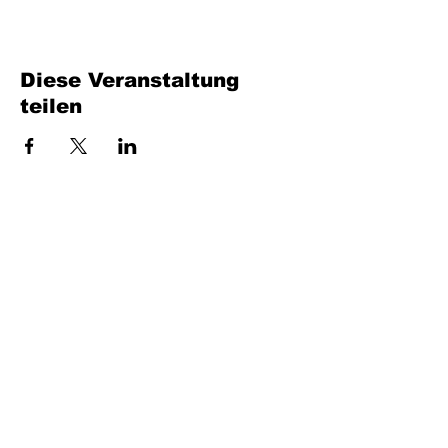
Diese Veranstaltung
teilen
Füllen Sie das Formular aus. Wir kommen
bald wieder
isim, soyisim
Telefon