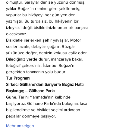
olmuştur. Saraylar denize yüzünü dönmüş, 
yalılar Boğaz’ın ritmine göre şekillenmiş, 
vapurlar bu hikâyeyi her gün yeniden 
yazmıştır. Bu turda siz, bu hikâyenin bir 
izleyicisi değil; bisikletinizle onun bir parçası 
olacaksınız.
Bisikletle ilerlerken şehir yavaşlar. Motor 
sesleri azalır, detaylar çoğalır. Rüzgâr 
yüzünüze değer, denizin kokusu eşlik eder. 
Dilediğiniz yerde durur, manzaraya bakar, 
fotoğraf çekersiniz. İstanbul Boğazı’nı 
gerçekten tanımanın yolu budur.
Tur Programı
Sirkeci Gülhane’den Sarıyer’e Boğaz Hattı
Başlangıç – Gülhane Parkı
Güne, Tarihi Yarımada’nın kalbinde 
başlıyoruz. Gülhane Parkı’nda buluşma, kısa 
bilgilendirme ve bisiklet seçimi ardından 
pedallar dönmeye başlıyor.
Mehr anzeigen