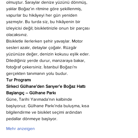
olmuştur. Saraylar denize yüzünü dönmüş, 
yalılar Boğaz’ın ritmine göre şekillenmiş, 
vapurlar bu hikâyeyi her gün yeniden 
yazmıştır. Bu turda siz, bu hikâyenin bir 
izleyicisi değil; bisikletinizle onun bir parçası 
olacaksınız.
Bisikletle ilerlerken şehir yavaşlar. Motor 
sesleri azalır, detaylar çoğalır. Rüzgâr 
yüzünüze değer, denizin kokusu eşlik eder. 
Dilediğiniz yerde durur, manzaraya bakar, 
fotoğraf çekersiniz. İstanbul Boğazı’nı 
gerçekten tanımanın yolu budur.
Tur Programı
Sirkeci Gülhane’den Sarıyer’e Boğaz Hattı
Başlangıç – Gülhane Parkı
Güne, Tarihi Yarımada’nın kalbinde 
başlıyoruz. Gülhane Parkı’nda buluşma, kısa 
bilgilendirme ve bisiklet seçimi ardından 
pedallar dönmeye başlıyor.
Mehr anzeigen