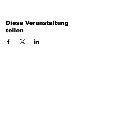
Diese Veranstaltung
teilen
Füllen Sie das Formular aus. Wir kommen
bald wieder
isim, soyisim
Telefon