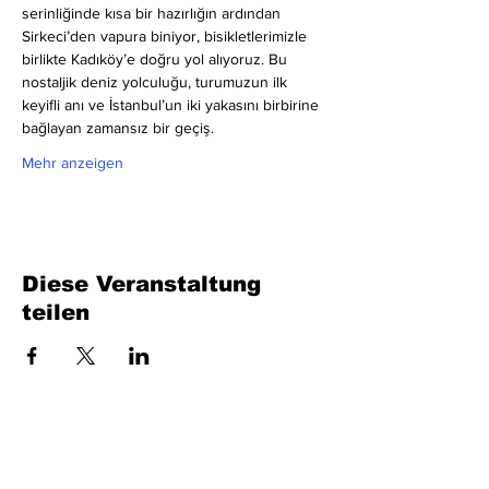
serinliğinde kısa bir hazırlığın ardından 
Sirkeci’den vapura biniyor, bisikletlerimizle 
birlikte Kadıköy’e doğru yol alıyoruz. Bu 
nostaljik deniz yolculuğu, turumuzun ilk 
keyifli anı ve İstanbul’un iki yakasını birbirine 
bağlayan zamansız bir geçiş.
Mehr anzeigen
Diese Veranstaltung
teilen
Füllen Sie das Formular aus. Wir kommen
bald wieder