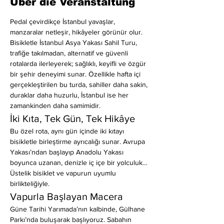
Über die Veranstaltung
Pedal çevirdikçe İstanbul yavaşlar, 
manzaralar netleşir, hikâyeler görünür olur.
Bisikletle İstanbul Asya Yakası Sahil Turu, 
trafiğe takılmadan, alternatif ve güvenli 
rotalarda ilerleyerek; sağlıklı, keyifli ve özgür 
bir şehir deneyimi sunar. Özellikle hafta içi 
gerçekleştirilen bu turda, sahiller daha sakin, 
duraklar daha huzurlu, İstanbul ise her 
zamankinden daha samimidir.
İki Kıta, Tek Gün, Tek Hikâye
Bu özel rota, aynı gün içinde iki kıtayı 
bisikletle birleştirme ayrıcalığı sunar. Avrupa 
Yakası’ndan başlayıp Anadolu Yakası 
boyunca uzanan, denizle iç içe bir yolculuk… 
Üstelik bisiklet ve vapurun uyumlu 
birlikteliğiyle.
Vapurla Başlayan Macera
Güne Tarihi Yarımada’nın kalbinde, Gülhane 
Parkı’nda buluşarak başlıyoruz. Sabahın 