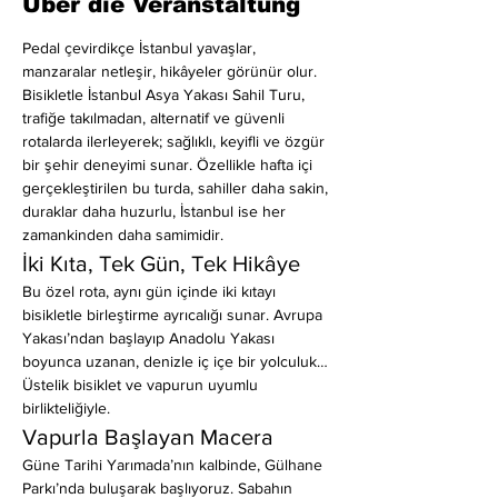
Über die Veranstaltung
Pedal çevirdikçe İstanbul yavaşlar, 
manzaralar netleşir, hikâyeler görünür olur.
Bisikletle İstanbul Asya Yakası Sahil Turu, 
trafiğe takılmadan, alternatif ve güvenli 
rotalarda ilerleyerek; sağlıklı, keyifli ve özgür 
bir şehir deneyimi sunar. Özellikle hafta içi 
gerçekleştirilen bu turda, sahiller daha sakin, 
duraklar daha huzurlu, İstanbul ise her 
zamankinden daha samimidir.
İki Kıta, Tek Gün, Tek Hikâye
Bu özel rota, aynı gün içinde iki kıtayı 
bisikletle birleştirme ayrıcalığı sunar. Avrupa 
Yakası’ndan başlayıp Anadolu Yakası 
boyunca uzanan, denizle iç içe bir yolculuk… 
Üstelik bisiklet ve vapurun uyumlu 
birlikteliğiyle.
Vapurla Başlayan Macera
Güne Tarihi Yarımada’nın kalbinde, Gülhane 
Parkı’nda buluşarak başlıyoruz. Sabahın 