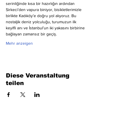
serinliğinde kısa bir hazırlığın ardından 
Sirkeci’den vapura biniyor, bisikletlerimizle 
birlikte Kadıköy’e doğru yol alıyoruz. Bu 
nostaljik deniz yolculuğu, turumuzun ilk 
keyifli anı ve İstanbul’un iki yakasını birbirine 
bağlayan zamansız bir geçiş.
Mehr anzeigen
Diese Veranstaltung
teilen
Füllen Sie das Formular aus. Wir kommen
bald wieder