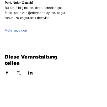
Peki, Neler Olacak?
Bu tur, bildiğiniz bisiklet turlarından çok 
farklı. İşte bizi diğerlerinden ayıran, özgür 
ruhunuzu coşturacak detaylar:
Mehr anzeigen
Diese Veranstaltung
teilen
Füllen Sie das Formular aus. Wir kommen
bald wieder
isim, soyisim