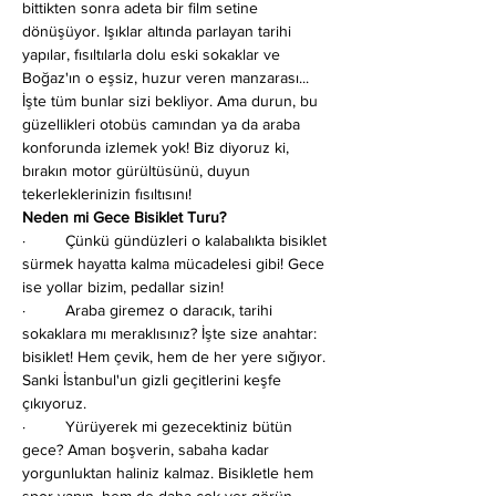
bittikten sonra adeta bir film setine 
dönüşüyor. Işıklar altında parlayan tarihi 
yapılar, fısıltılarla dolu eski sokaklar ve 
Boğaz'ın o eşsiz, huzur veren manzarası... 
İşte tüm bunlar sizi bekliyor. Ama durun, bu 
güzellikleri otobüs camından ya da araba 
konforunda izlemek yok! Biz diyoruz ki, 
bırakın motor gürültüsünü, duyun 
tekerleklerinizin fısıltısını!
Neden mi Gece Bisiklet Turu?
·         Çünkü gündüzleri o kalabalıkta bisiklet 
sürmek hayatta kalma mücadelesi gibi! Gece 
ise yollar bizim, pedallar sizin!
·         Araba giremez o daracık, tarihi 
sokaklara mı meraklısınız? İşte size anahtar: 
bisiklet! Hem çevik, hem de her yere sığıyor. 
Sanki İstanbul'un gizli geçitlerini keşfe 
çıkıyoruz.
·         Yürüyerek mi gezecektiniz bütün 
gece? Aman boşverin, sabaha kadar 
yorgunluktan haliniz kalmaz. Bisikletle hem 