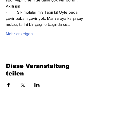
spor yapın, hem de daha çok yer görün. 
Akıllı işi!
·         Sık molalar mı?
Tabii ki! Öyle pedal 
çevir babam çevir yok. Manzaraya karşı çay 
molası, tarihi bir çeşme başında su…
Mehr anzeigen
Diese Veranstaltung
teilen
Füllen Sie das Formular aus. Wir kommen
bald wieder
isim, soyisim