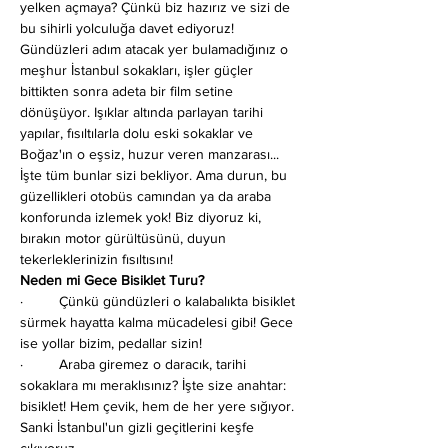
yelken açmaya? Çünkü biz hazırız ve sizi de 
bu sihirli yolculuğa davet ediyoruz!
Gündüzleri adım atacak yer bulamadığınız o 
meşhur İstanbul sokakları, işler güçler 
bittikten sonra adeta bir film setine 
dönüşüyor. Işıklar altında parlayan tarihi 
yapılar, fısıltılarla dolu eski sokaklar ve 
Boğaz'ın o eşsiz, huzur veren manzarası... 
İşte tüm bunlar sizi bekliyor. Ama durun, bu 
güzellikleri otobüs camından ya da araba 
konforunda izlemek yok! Biz diyoruz ki, 
bırakın motor gürültüsünü, duyun 
tekerleklerinizin fısıltısını!
Neden mi Gece Bisiklet Turu?
·         Çünkü gündüzleri o kalabalıkta bisiklet 
sürmek hayatta kalma mücadelesi gibi! Gece 
ise yollar bizim, pedallar sizin!
·         Araba giremez o daracık, tarihi 
sokaklara mı meraklısınız? İşte size anahtar: 
bisiklet! Hem çevik, hem de her yere sığıyor. 
Sanki İstanbul'un gizli geçitlerini keşfe 