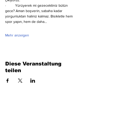
çıkıyoruz.
·         Yürüyerek mi gezecektiniz bütün 
gece? Aman boşverin, sabaha kadar 
yorgunluktan haliniz kalmaz. Bisikletle hem 
spor yapın, hem de daha…
Mehr anzeigen
Diese Veranstaltung
teilen
Füllen Sie das Formular aus. Wir kommen
bald wieder