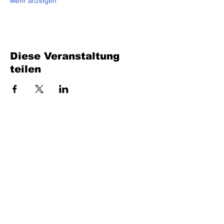
Mehr anzeigen
Diese Veranstaltung
teilen
Füllen Sie das Formular aus. Wir kommen
bald wieder
isim, soyisim
Telefon