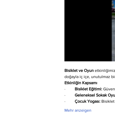
Bisiklet ve Oyun
 etkinliğim
doğayla iç içe, unutulmaz bi
Etkinliğin Kapsamı                     
·         
Bisiklet Eğitimi:
 Güvenl
·         
Geleneksel Sokak Oyun
·         
Çocuk Yogası:
 Bisikle
Mehr anzeigen