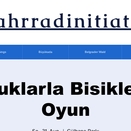
ahrradinitiat
nings
Büyükada
Belgrader Wald
klarla Bisikl
Oyun