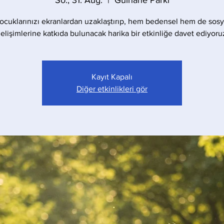
So., 31. Aug.
  |  
Gülhane Parkı
ocuklarınızı ekranlardan uzaklaştırıp, hem bedensel hem de sosy
elişimlerine katkıda bulunacak harika bir etkinliğe davet ediyoru
Kayıt Kapalı
Diğer etkinlikleri gör