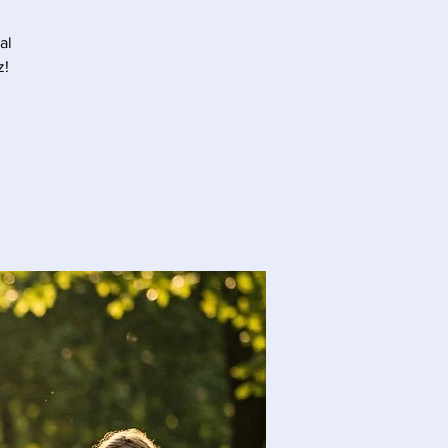
al
z!