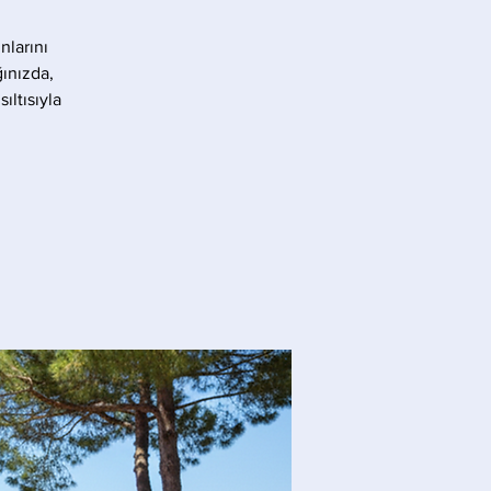
nlarını
ınızda,
ıltısıyla