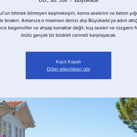
Do., 30. Juli
  |  
Büyükada
ul’un bitmek bilmeyen keşmekeşini, korna seslerini ve beton yığı
de bırakın. Arkanıza o masmavi denizi alıp Büyükada’ya adım attığ
ece begonviller ve ahşap konaklar değil; kuş sesleri ve rüzgarın fıs
örülü gerçek bir bisiklet cenneti karşılayacak.
Kayıt Kapalı
Diğer etkinlikleri gör