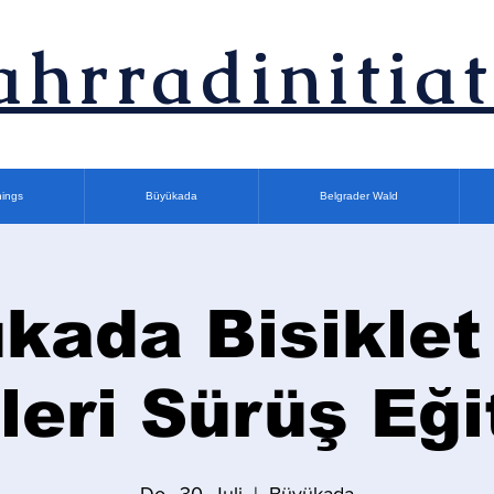
ahrradinitiat
nings
Büyükada
Belgrader Wald
kada Bisiklet
İleri Sürüş Eği