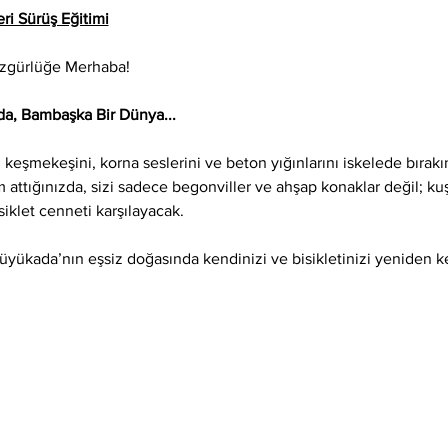
ri Sürüş Eğitimi
Özgürlüğe Merhaba!
a, Bambaşka Bir Dünya...
keşmekeşini, korna seslerini ve beton yığınlarını iskelede bırak
attığınızda, sizi sadece begonviller ve ahşap konaklar değil; kuş
isiklet cenneti karşılayacak.
Büyükada’nın eşsiz doğasında kendinizi ve bisikletinizi yeniden 