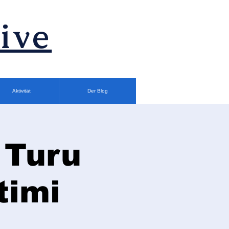
ive
Aktivität
Der Blog
 Turu
timi