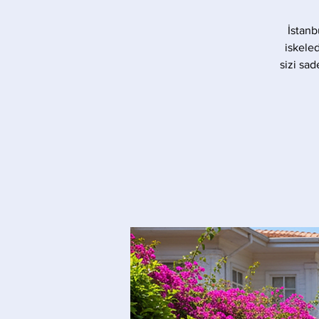
İstanb
iskele
sizi sad