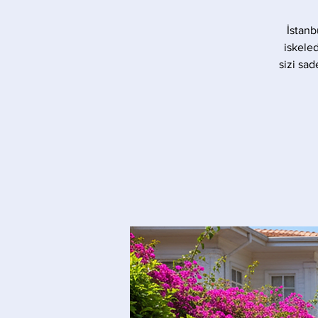
İstanb
iskele
sizi sad