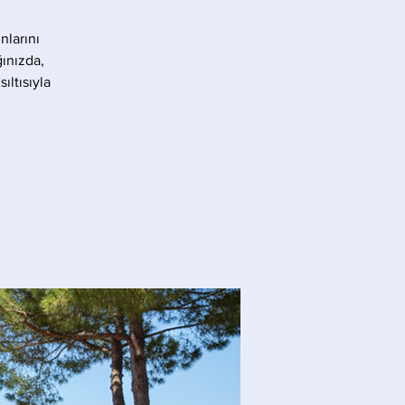
nlarını
ınızda,
ıltısıyla