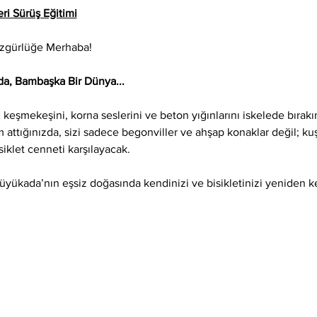
ri Sürüş Eğitimi
Özgürlüğe Merhaba!
a, Bambaşka Bir Dünya...
keşmekeşini, korna seslerini ve beton yığınlarını iskelede bırak
attığınızda, sizi sadece begonviller ve ahşap konaklar değil; kuş
isiklet cenneti karşılayacak.
Büyükada’nın eşsiz doğasında kendinizi ve bisikletinizi yeniden 