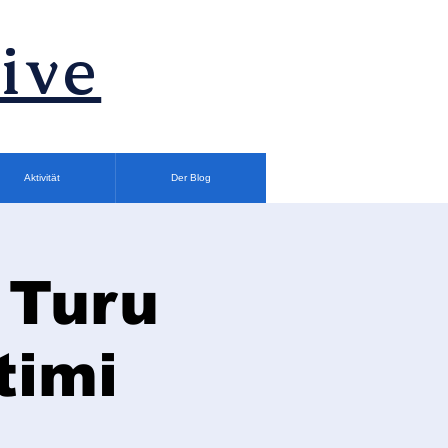
ive
Aktivität
Der Blog
 Turu
timi