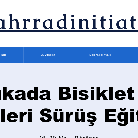
ahrradinitiat
nings
Büyükada
Belgrader Wald
kada Bisiklet
İleri Sürüş Eği