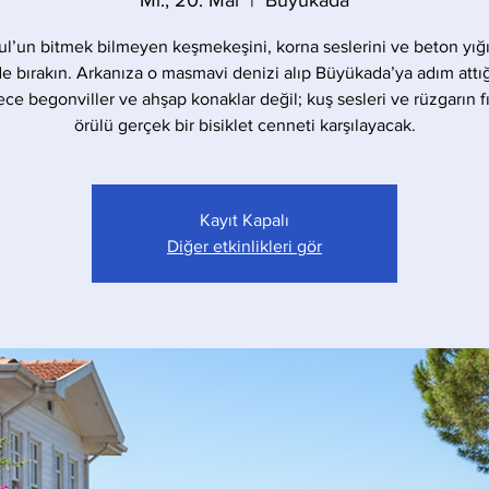
Mi., 20. Mai
  |  
Büyükada
ul’un bitmek bilmeyen keşmekeşini, korna seslerini ve beton yığı
de bırakın. Arkanıza o masmavi denizi alıp Büyükada’ya adım attığ
ece begonviller ve ahşap konaklar değil; kuş sesleri ve rüzgarın fıs
örülü gerçek bir bisiklet cenneti karşılayacak.
Kayıt Kapalı
Diğer etkinlikleri gör