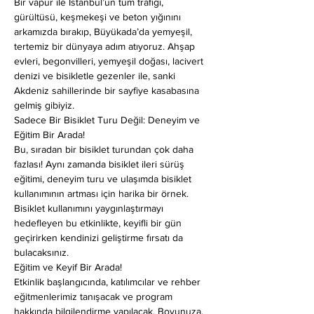
Bir vapur ile İstanbul’un tüm trafiği, 
gürültüsü, keşmekeşi ve beton yığınını 
arkamızda bırakıp, Büyükada’da yemyeşil, 
tertemiz bir dünyaya adım atıyoruz. Ahşap 
evleri, begonvilleri, yemyeşil doğası, lacivert 
denizi ve bisikletle gezenler ile, sanki 
Akdeniz sahillerinde bir sayfiye kasabasına 
gelmiş gibiyiz.
Sadece Bir Bisiklet Turu Değil: Deneyim ve 
Eğitim Bir Arada!
Bu, sıradan bir bisiklet turundan çok daha 
fazlası! Aynı zamanda bisiklet ileri sürüş 
eğitimi, deneyim turu ve ulaşımda bisiklet 
kullanımının artması için harika bir örnek. 
Bisiklet kullanımını yaygınlaştırmayı 
hedefleyen bu etkinlikte, keyifli bir gün 
geçirirken kendinizi geliştirme fırsatı da 
bulacaksınız.
Eğitim ve Keyif Bir Arada!
Etkinlik başlangıcında, katılımcılar ve rehber 
eğitmenlerimiz tanışacak ve program 
hakkında bilgilendirme yapılacak. Boyunuza, 