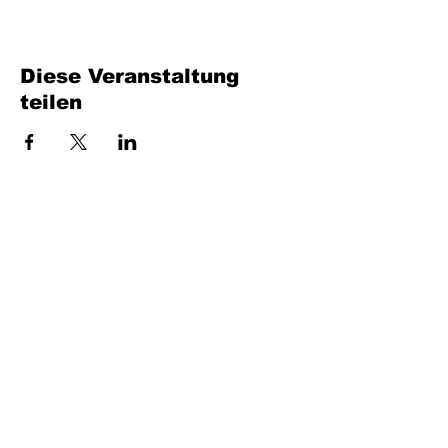
Diese Veranstaltung
teilen
Füllen Sie das Formular aus. Wir kommen
bald wieder
isim, soyisim
Telefon