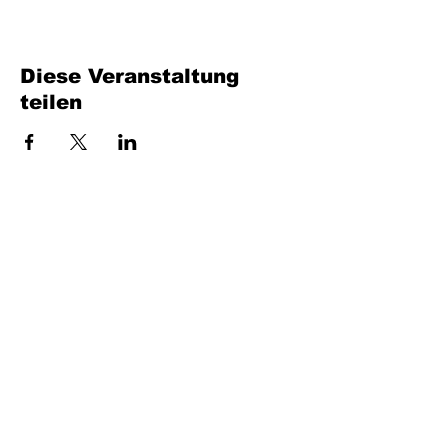
Diese Veranstaltung
teilen
Füllen Sie das Formular aus. Wir kommen
bald wieder
isim, soyisim
Telefon