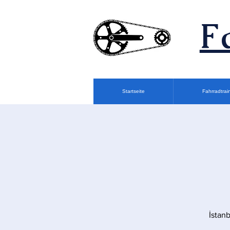
F
Startseite
Fahrradtrai
İstan