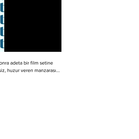
nra adeta bir film setine 
şsiz, huzur veren manzarası... 