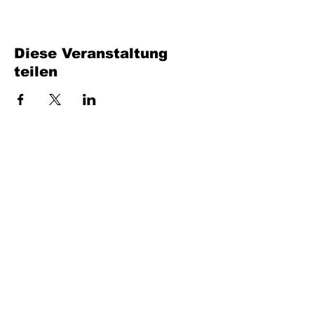
Diese Veranstaltung
teilen
Füllen Sie das Formular aus. Wir kommen
bald wieder
isim, soyisim
Telefon