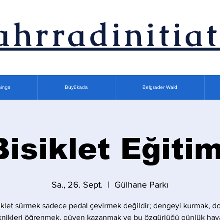
ahrradinitiat
nings
Büyükada
Belgrader Wald
Bisiklet Eğitim
Sa., 26. Sept.
  |  
Gülhane Parkı
iklet sürmek sadece pedal çevirmek değildir; dengeyi kurmak, d
knikleri öğrenmek, güven kazanmak ve bu özgürlüğü günlük hay