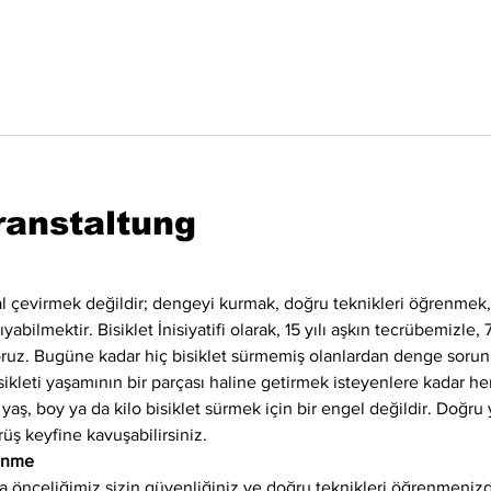
ranstaltung
l çevirmek değildir; dengeyi kurmak, doğru teknikleri öğrenme
bilmektir. Bisiklet İnisiyatifi olarak, 15 yılı aşkın tecrübemizle, 
yoruz. Bugüne kadar hiç bisiklet sürmemiş olanlardan denge sorun
ikleti yaşamının bir parçası haline getirmek isteyenlere kadar her
 yaş, boy ya da kilo bisiklet sürmek için bir engel değildir. Doğru 
rüş keyfine kavuşabilirsiniz.
renme
 önceliğimiz sizin güvenliğiniz ve doğru teknikleri öğrenmenizd