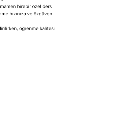
tamamen birebir özel ders 
enme hızınıza ve özgüven 
ilirken, öğrenme kalitesi 