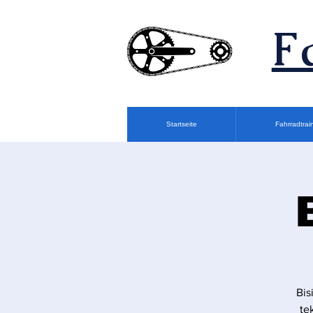
F
Startseite
Fahrradtrai
Bis
te