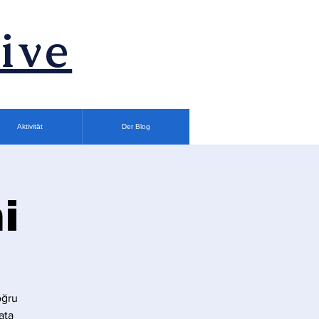
ive
Aktivität
Der Blog
i
oğru
ata