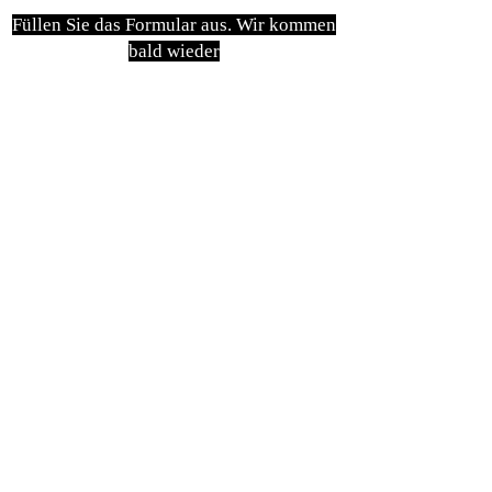
Füllen Sie das Formular aus. Wir kommen
bald wieder
isim, soyisim
Telefon
Bulunduğunuz il ve ilçe
Konu
Gönder