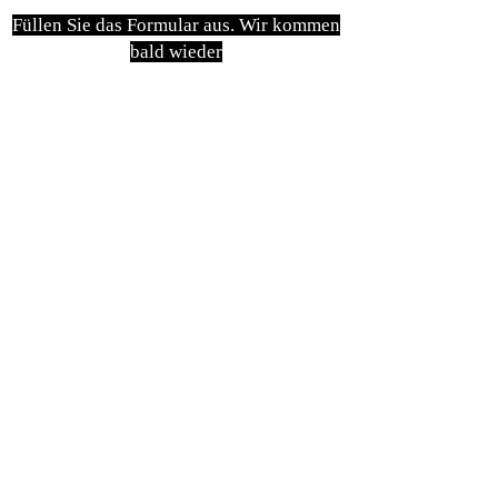
Füllen Sie das Formular aus. Wir kommen
bald wieder
isim, soyisim
Telefon
Bulunduğunuz il ve ilçe
Konu
Gönder