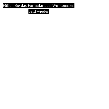
Füllen Sie das Formular aus. Wir kommen
bald wieder
isim, soyisim
Telefon
Bulunduğunuz il ve ilçe
Konu
Gönder